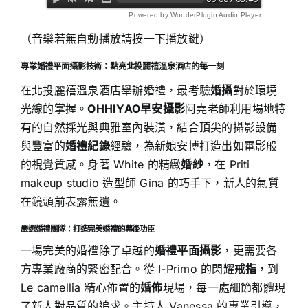
Powered by WonderPlugin Audio Player
（音樂若無自動播放請按一下播放鍵）
專業婚禮平面攝影技術：點亮北投麗禧溫泉酒店的每一刻
在北投麗禧溫泉酒店舉辦婚禮，最考驗
婚攝
對於環境
光線的掌握。
OHHIYAO早安攝影
阿堯老師利用場地特
有的自然採光與典雅室內裝潢，結合頂尖的攝影設備
與豐富的
婚禮紀錄
經驗，為新娘安博打造出如電影般
的視覺質感。身著 White 的精緻
婚紗
，在 Priti
makeup studio 造型師 Gina 的巧手下，新人的氣質
在鏡頭前表露無遺。
嚴選婚禮團隊：打造完美婚禮的幕後功臣
一場完美的婚禮除了卓越的
婚禮平面攝影
，更需要各
方專業廠商的緊密配合。從 I-Primo 的閃耀
戒指
，到
Le camellia 精心佈置的
婚佈
現場，每一處細節都體現
了新人對品質的追求。主持人 Vanessa 的專業引導，