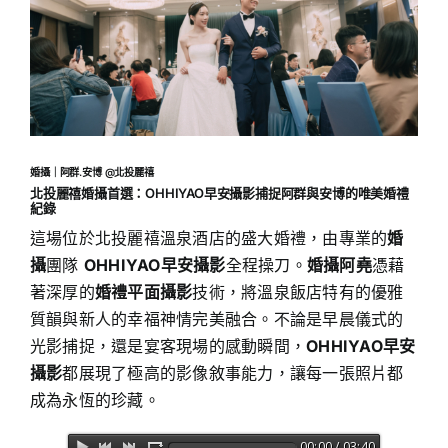
婚攝｜阿群.安博 @北投麗禧
北投麗禧婚攝首選：OHHIYAO早安攝影捕捉阿群與安博的唯美婚禮
紀錄
這場位於北投麗禧溫泉酒店的盛大婚禮，由專業的
婚
攝
團隊
OHHIYAO早安攝影
全程操刀。
婚攝阿堯
憑藉
著深厚的
婚禮平面攝影
技術，將溫泉飯店特有的優雅
質韻與新人的幸福神情完美融合。不論是早晨儀式的
光影捕捉，還是宴客現場的感動瞬間，
OHHIYAO早安
攝影
都展現了極高的影像敘事能力，讓每一張照片都
成為永恆的珍藏。
00:00 / 03:40