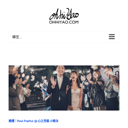
Skip
to
content
轉至...
婚禮｜Paul.Paohui @ 心之芳庭.小南法