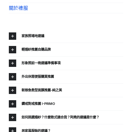
關於禮服
家族照場地建議
輕婚紗推薦自購品牌
形象照前一晚建議準備事項
外出休閒便服購買推薦
新娘急救型面膜推薦-純之美
鑽戒對戒推薦 I-PRIMO
如何挑選婚紗？什麼款式適合我？阿堯的建議是什麼？
居家風服裝的建議？