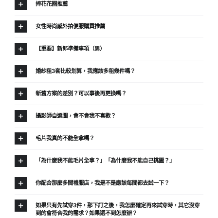
捧花花圈推薦
女性時尚感外拍便服購買推薦
【重要】新郎準備事項（男）
婚紗租3套比較划算，我應該多租幾件嗎？
新舊方案的差別？可以事後再更換嗎？
攝影師自選圖，會不會我不喜歡？
毛片我真的不能全拿嗎？
「為什麼我不能毛片全拿？」「為什麼我不能自己挑圖？」
你配合那麼多間禮服店，我是不是應該每間都去試一下？
如果只有先試穿3件，那下訂之後，我怎麼確定再來試穿時，其它沒穿
到的會符合我的需求？如果選不到怎麼辦？