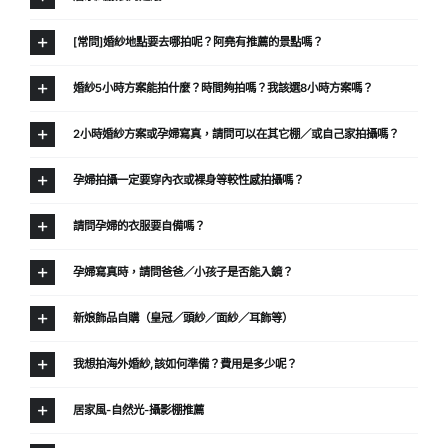
[常問]婚紗地點要去哪拍呢？阿堯有推薦的景點嗎？
婚紗5小時方案能拍什麼？時間夠拍嗎？我該選8小時方案嗎？
2小時婚紗方案或孕婦寫真，請問可以在其它棚／或自己家拍攝嗎？
孕婦拍攝一定要穿內衣或裸身等較性感拍攝嗎？
請問孕婦的衣服要自備嗎？
孕婦寫真時，請問爸爸／小孩子是否能入鏡？
新娘飾品自購（皇冠／頭紗／面紗／耳飾等）
我想拍海外婚紗,該如何準備？費用是多少呢？
居家風-自然光-攝影棚推薦