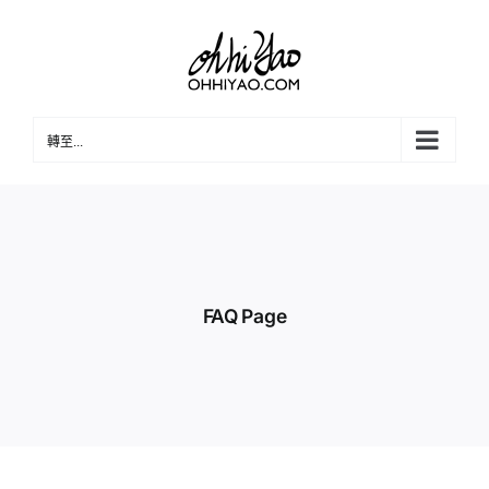
Skip
to
content
轉至...
FAQ Page