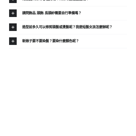
請問飾品.頭飾.長頭紗需要自行準備嗎？
造型前多久可以修剪頭髮或燙髮呢？我是短髮女孩怎麼辦呢？
新娘子要不要染髮？要染什麼顏色呢？