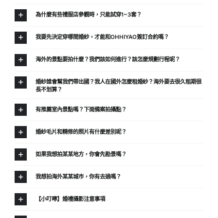
為什麼有些禮服店參觀時，只能試穿1~3套？
我要先決定穿哪間婚紗，才能和OHHIYAO簽訂合約嗎？
海外的景點要拍什麼？我們該如何進行？該怎麼規劃行程呢？
婚紗誰會幫我們帶出國？我人在國外怎麼租婚紗？海外要去很久租期很
長不划算？
有推薦室內景點嗎？下雨備案拍攝點？
婚紗毛片和精修的照片有什麼差別呢？
如果我想拍某某地方，你會先勘景嗎？
我想拍海外某某城巿，你有去過嗎？
【小叮嚀】婚禮攝影注意事項