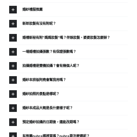
婚紗禮服推薦
新郎妝髮有沒有附呢？
婚禮新秘有附”媽媽妝髮”嗎？伴娘妝髮、婆婆妝髮怎麼辦？
一場婚禮拍攝張數？有保證張數嗎？
拍攝婚禮是雙機拍攝？會有幾個人呢？
婚紗本排版阿堯會幫我用嗎？
婚紗拍照的景點是哪呢？
婚紗本成品大概是長什麼樣子呢？
預定婚紗拍攝的日期後，還能改期嗎？
有推薦nubra哪裡買嗎？nubra要怎麼選呢？