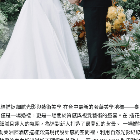
細膩光影與藝術美學 在台中最新的奢華美學地標——臺中勤美洲際酒店 (
一場婚禮，更是一場關於質感與視覺藝術的盛宴。在 插花週記 (Sent
細膩且迷人的氛圍，為這對新人打造了最夢幻的背景。 一場婚
歡在勤美洲際酒店這樣充滿現代設計感的空間裡，利用自然光影紀錄