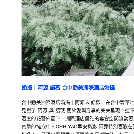
婚攝｜阿源.語薇 台中勤美洲際酒店婚攝
台中勤美洲際酒店婚攝｜阿源 & 語薇：在台中奢華地標捕捉
見證了 阿源 與 語薇 關於愛與分享的完美呈現。這不僅是
溫度的花藝佈置下，洲際酒店優雅的宴會空間流動著
真摯的擁抱中。OHHIYAO早安攝影 阿堯特別喜