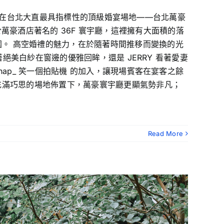
鍵) 在台北大直最具指標性的頂級婚宴場地——台北萬豪
客場地位於萬豪酒店著名的 36F 寰宇廳，這裡擁有大面積的落
。 高空婚禮的魅力，在於隨著時間推移而變換的光
著絕美白紗在窗邊的優雅回眸，還是 JERRY 看著愛妻
ap_ 笑一個拍貼機 的加入，讓現場賓客在宴客之餘
充滿巧思的場地佈置下，萬豪寰宇廳更顯氣勢非凡；
Read More