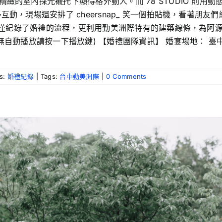
緻的室內採光襯托下顯得格外動人。而 78 STUDIO 則用
動，現場還安排了 cheersnap_ 笑一個拍貼機，看著朋
，不僅紀錄了婚禮的流程，更利用勤美洲際特有的建築線條，為
按一下播放鍵) 【婚禮團隊資訊】 婚宴場地： 臺中勤美洲際酒店 Int
es:
婚禮紀錄
|
Tags:
台中勤美洲際
|
0 Comments