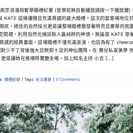
寰宇廳的高空浪漫與奢華婚禮紀實 (音樂若無自動播放請按一下播放
見證了 JERRY 與 KATE 這場優雅且充滿質感的盛大婚禮。這次的宴
眼底，絕佳的自然採光更是讓整場婚禮散發著明亮且奢華的氛圍
空間裡，利用自然光捕捉新人最純粹的神情。無論是 KATE 穿
的經典畫面。這場婚禮不僅充滿浪漫，也因為有了 cheersn
絕對少不了背後強大且默契十足的神仙團隊。在 費兒私家美學 
妝髮，更是讓她在進場時驚艷全場。加上知名主持 小吉 [...]
es:
婚禮紀錄
|
Tags:
台北萬豪
|
0 Comments