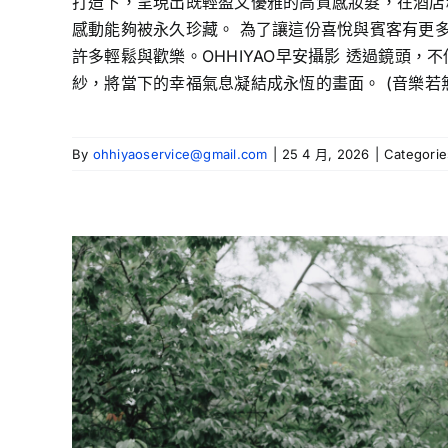
打造下，呈現出既輕盈又優雅的高質感妝髮，在酒店精
感動能夠被永久珍藏。 為了讓這份喜悅與賓客有更多互
許多輕鬆與歡樂。OHHIYAO早安攝影 透過鏡頭
紗，將當下的幸福氣息凝結成永恆的畫面。 (音樂若無自動播放請
By
ohhiyaoservice@gmail.com
|
25 4 月, 2026
|
Categori